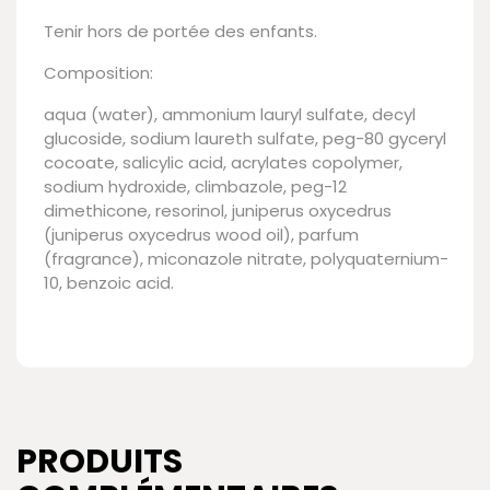
Tenir hors de portée des enfants.
Composition:
aqua (water), ammonium lauryl sulfate, decyl
glucoside, sodium laureth sulfate, peg-80 gyceryl
cocoate, salicylic acid, acrylates copolymer,
sodium hydroxide, climbazole, peg-12
dimethicone, resorinol, juniperus oxycedrus
(juniperus oxycedrus wood oil), parfum
(fragrance), miconazole nitrate, polyquaternium-
10, benzoic acid.
PRODUITS