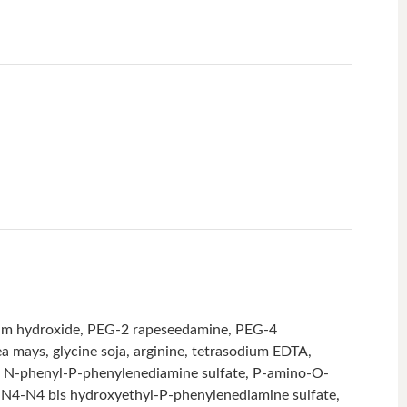
onium hydroxide, PEG-2 rapeseedamine, PEG-4
a mays, glycine soja, arginine, tetrasodium EDTA,
ol, N-phenyl-P-phenylenediamine sulfate, P-amino-O-
 N4-N4 bis hydroxyethyl-P-phenylenediamine sulfate,