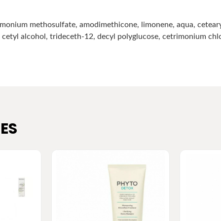
monium methosulfate, amodimethicone, limonene, aqua, ceteary
 cetyl alcohol, trideceth-12, decyl polyglucose, cetrimonium chl
ES