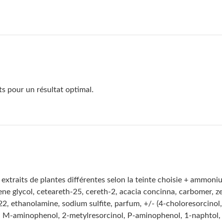
ts pour un résultat optimal.
 extraits de plantes différentes selon la teinte choisie + amm
ne glycol, ceteareth-25, cereth-2, acacia concinna, carbomer, ze
22, ethanolamine, sodium sulfite, parfum, +/- (4-choloresorcin
, M-aminophenol, 2-metylresorcinol, P-aminophenol, 1-naphtol,