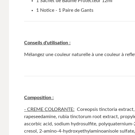
1 Sachet de Baume Protecteur 12ml
1 Notice - 1 Paire de Gants
Conseils d'utilisation :
Mélangez une couleur naturelle à une couleur à refle
Composition :
- CREME COLORANTE:
Coreopsis tinctoria extract,
rapeseedamine, rubia tinctorum root extract, propyle
ascorbic acid, sodium hydrosulfite, polyquaternium-
cresol, 2-amino-4-hydroxyethylaminoanisole sulfate