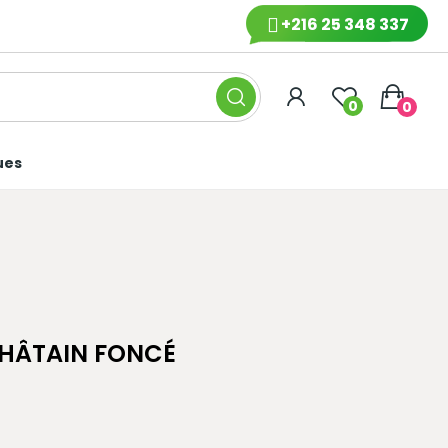
+216 25 348 337
0
0
ues
HÂTAIN FONCÉ