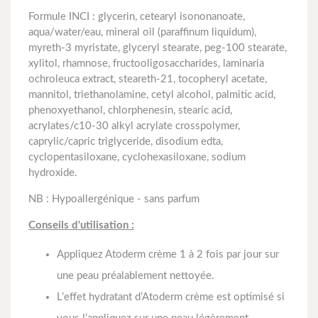
Formule INCI : glycerin, cetearyl isononanoate,
aqua/water/eau, mineral oil (paraffinum liquidum),
myreth-3 myristate, glyceryl stearate, peg-100 stearate,
xylitol, rhamnose, fructooligosaccharides, laminaria
ochroleuca extract, steareth-21, tocopheryl acetate,
mannitol, triethanolamine, cetyl alcohol, palmitic acid,
phenoxyethanol, chlorphenesin, stearic acid,
acrylates/c10-30 alkyl acrylate crosspolymer,
caprylic/capric triglyceride, disodium edta,
cyclopentasiloxane, cyclohexasiloxane, sodium
hydroxide.
NB : Hypoallergénique - sans parfum
Conseils d'utilisation :
Appliquez Atoderm crème 1 à 2 fois par jour sur
une peau préalablement nettoyée.
L’effet hydratant d’Atoderm crème est optimisé si