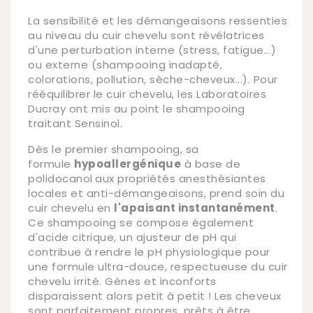
La sensibilité et les démangeaisons ressenties
au niveau du cuir chevelu sont révélatrices
d'une perturbation interne (stress, fatigue...)
ou externe (shampooing inadapté,
colorations, pollution, sèche-cheveux...). Pour
rééquilibrer le cuir chevelu, les Laboratoires
Ducray ont mis au point le shampooing
traitant Sensinol.
Dès le premier shampooing, sa
formule
hypoallergénique
à base de
polidocanol
aux propriétés anesthésiantes
locales et anti-démangeaisons, prend soin du
cuir chevelu en
l'apaisant instantanément
.
Ce shampooing se compose également
d'acide citrique, un ajusteur de pH qui
contribue à rendre le pH physiologique pour
une formule ultra-douce, respectueuse du cuir
chevelu irrité. Gênes et inconforts
disparaissent alors petit à petit ! Les cheveux
sont parfaitement propres, prêts à être