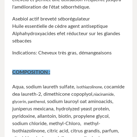
l'amélioration de l'état séborrhéique.
Asebiol actif breveté séborégulateur
Huile essentielle de cèdre agent antiseptique
Alphahydroxyacides efet réducteur sur les glandes
sébacées
Indications: Cheveux très gras, démangeaisons
COMPOSITION :
Aqua, sodium laureth sulfate,
cocamide
isothiazolinone,
dea laureth-2, dimethicone copoplyol,
niacinamide,
sodium lauroyl oat aminoacids,
glycerin, panthenol,
juniperus mexicana, hydrolyzed yeast protein,
pyridoxine, allantoin, biotin, propylene glycol,
sodium chloride, methyl-Chloro, methyl-
Isothiazolinone, citric acid, citrus grandis, parfum,