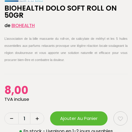
BIOHEALTH DOLO SOFT ROLL ON
50GR
de
BIOHEALTH
L’association de la bille massante du roll-on, de salicylate de méthyl et les 5 huiles
essentielles aux parfums relaxants provoque une légère réaction locale soulageant la
région douloureuse et vous apporte une solution naturelle et efficace pour vous
procurer bien-être et combattre la douleur.
8,00
TVA incluse
Ajouter Au Panier
En stock - Livraison en 1-2 jours ouvrables