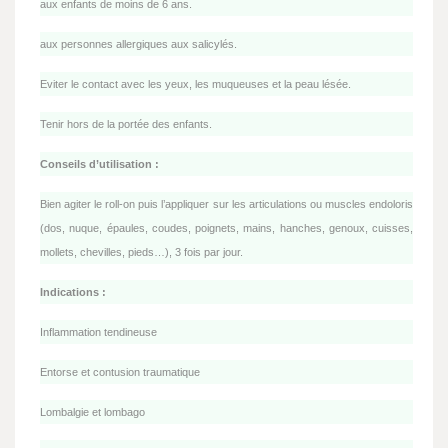
aux enfants de moins de 6 ans.
aux personnes allergiques aux salicylés.
Eviter le contact avec les yeux, les muqueuses et la peau lésée.
Tenir hors de la portée des enfants.
Conseils d’utilisation :
Bien agiter le roll-on puis l’appliquer sur les articulations ou muscles endoloris
(dos, nuque, épaules, coudes, poignets, mains, hanches, genoux, cuisses,
mollets, chevilles, pieds…), 3 fois par jour.
Indications :
Inflammation tendineuse
Entorse et contusion traumatique
Lombalgie et lombago