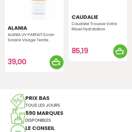
CAUDALIE
Caudalie Trousse Votre
ALANIA
Rituel Hydratation
ALANIA UV PARFAIT Ecran
Solaire Visage Teinte...
85,19
39,00
PRIX BAS
TOUS LES JOURS
590 MARQUES
DISPONIBLES
LE CONSEIL