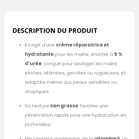
DESCRIPTION DU PRODUIT
Il s’agit d’une
crème réparatrice et
hydratante
pour les mains, enrichie à
5 %
d’urée
, conçue pour soulager les mains
sèches, abîmées, gercées ou rugueuses, et
adaptée même aux peaux sensibles ou
atopiques.
Sa texture
non grasse
favorise une
pénétration rapide pour une hydratation en
profondeur.
Elle contient également de la
vitamine E
, un