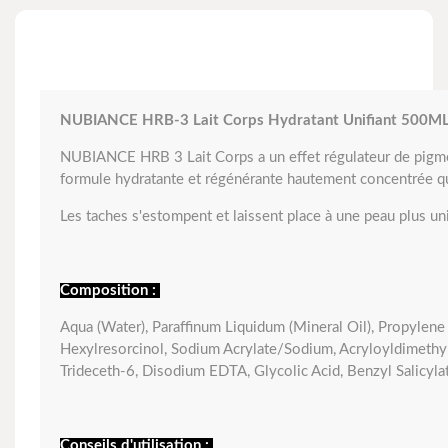
NUBIANCE HRB-3 Lait Corps Hydratant Unifiant 500M
NUBIANCE HRB 3 Lait Corps a un effet régulateur de pigments
formule hydratante et régénérante hautement concentrée qui t
Les taches s'estompent et laissent place à une peau plus uni
Composition :
Aqua (Water), Paraffinum Liquidum (Mineral Oil), Propylene 
Hexylresorcinol, Sodium Acrylate/Sodium, Acryloyldimethyl 
Trideceth-6, Disodium EDTA, Glycolic Acid, Benzyl Salicyla
Conseils d'utilisation :