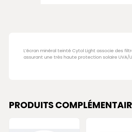
L’écran minéral teinté Cytol Light associe des fi
assurant une très haute protection solaire UVA/U
PRODUITS COMPLÉMENTAIR