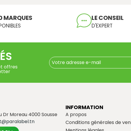
0 MARQUES
LE CONSEIL
PONIBLES
D'EXPERT
ÉS
t offres
etter
INFORMATION
du Dr Moreau 4000 Sousse
A propos
t@paralabel.tn
Conditions générales de ven
Mentions légales