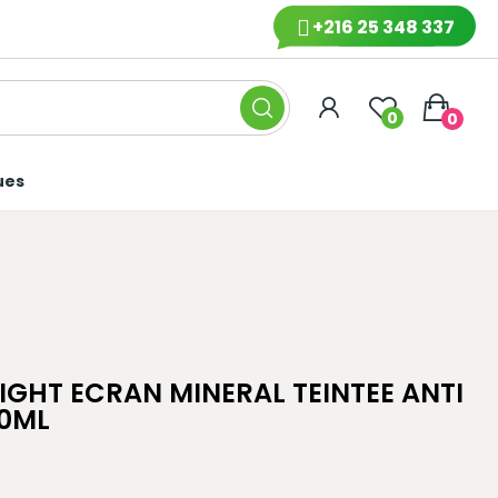
+216 25 348 337
0
0
ues
GHT ECRAN MINERAL TEINTEE ANTI
50ML