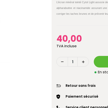
L’écran minéral teinté Cytol Light associe 
alpharabutine et niacinamide assurant une
corriger les taches brunes et de prévenir leu
40,00
TVA incluse
En sto
Retour sans frais
Paiement sécurisé
Service client personnel