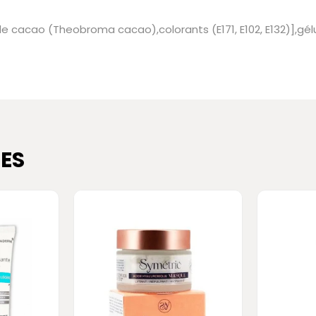
 de cacao (Theobroma cacao),colorants (E171, E102, E132)],gé
ES