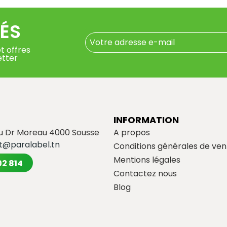
ÉS
t offres
etter
INFORMATION
du Dr Moreau 4000 Sousse
A propos
t@paralabel.tn
Conditions générales de ven
Mentions légales
02 814
Contactez nous
Blog