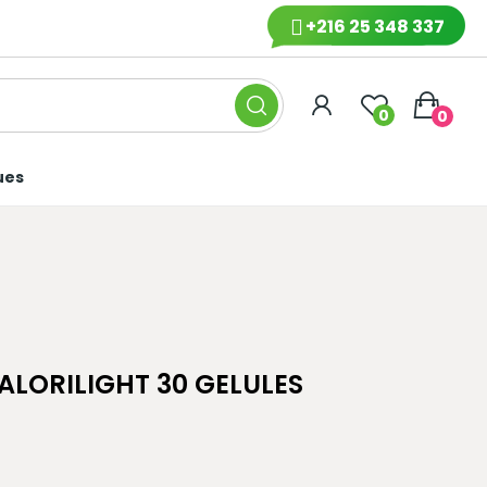
+216 25 348 337
0
0
ues
LORILIGHT 30 GELULES