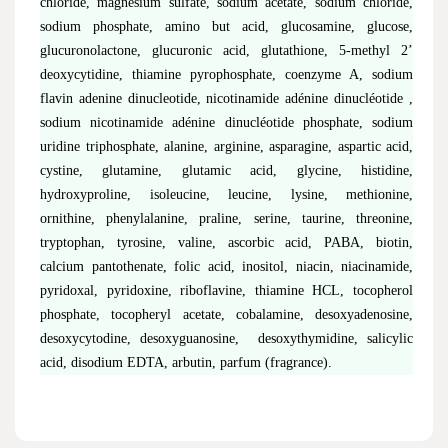
chloride, magnesium sulfate, sodium acetate, sodium chloride,
sodium phosphate, amino but acid, glucosamine, glucose,
glucuronolactone, glucuronic acid, glutathione, 5-methyl 2’
deoxycytidine, thiamine pyrophosphate, coenzyme A, sodium
flavin adenine dinucleotide, nicotinamide adénine dinucléotide ,
sodium nicotinamide adénine dinucléotide phosphate, sodium
uridine triphosphate, alanine, arginine, asparagine, aspartic acid,
cystine, glutamine, glutamic acid, glycine, histidine,
hydroxyproline, isoleucine, leucine, lysine, methionine,
ornithine, phenylalanine, praline, serine, taurine, threonine,
tryptophan, tyrosine, valine, ascorbic acid, PABA, biotin,
calcium pantothenate, folic acid, inositol, niacin, niacinamide,
pyridoxal, pyridoxine, riboflavine, thiamine HCL, tocopherol
phosphate, tocopheryl acetate, cobalamine, desoxyadenosine,
desoxycytodine, desoxyguanosine, desoxythymidine, salicylic
acid, disodium EDTA, arbutin, parfum (fragrance).