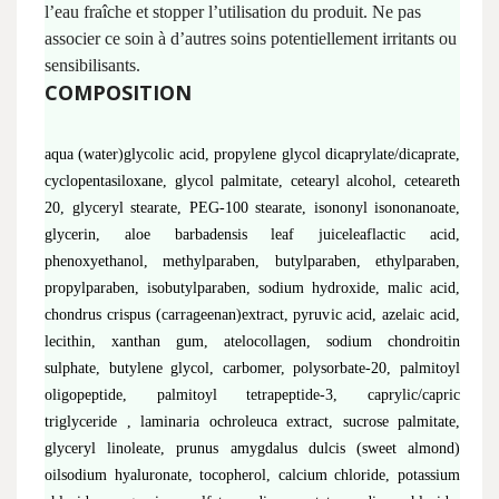
l’eau fraîche et stopper l’utilisation du produit. Ne pas
associer ce soin à d’autres soins potentiellement irritants ou
sensibilisants.
COMPOSITION
aqua (water)glycolic acid, propylene glycol dicaprylate/dicaprate,
cyclopentasiloxane, glycol palmitate, cetearyl alcohol, ceteareth
20, glyceryl stearate, PEG-100 stearate, isononyl isononanoate,
glycerin, aloe barbadensis leaf juiceleaflactic acid,
phenoxyethanol, methylparaben, butylparaben, ethylparaben,
propylparaben, isobutylparaben, sodium hydroxide, malic acid,
chondrus crispus (carrageenan)extract, pyruvic acid, azelaic acid,
lecithin, xanthan gum, atelocollagen, sodium chondroitin
sulphate, butylene glycol, carbomer, polysorbate-20, palmitoyl
oligopeptide, palmitoyl tetrapeptide-3, caprylic/capric
triglyceride , laminaria ochroleuca extract, sucrose palmitate,
glyceryl linoleate, prunus amygdalus dulcis (sweet almond)
oilsodium hyaluronate, tocopherol, calcium chloride, potassium