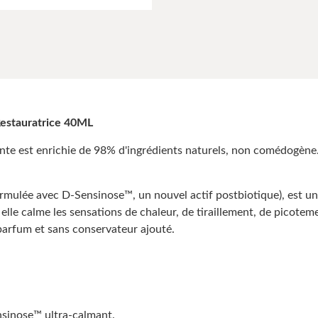
stauratrice 40ML
 enrichie de 98% d'ingrédients naturels, non comédogène. El
ormulée avec D-Sensinose™, un nouvel actif postbiotique), est u
elle calme les sensations de chaleur, de tiraillement, de picotem
 parfum et sans conservateur ajouté.
sinose™ ultra-calmant.