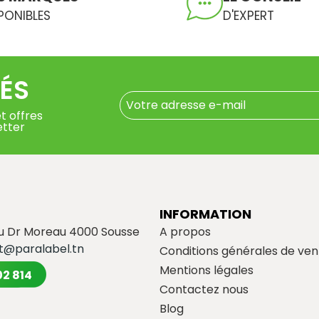
PONIBLES
D'EXPERT
ÉS
t offres
etter
INFORMATION
du Dr Moreau 4000 Sousse
A propos
t@paralabel.tn
Conditions générales de ven
Mentions légales
02 814
Contactez nous
Blog