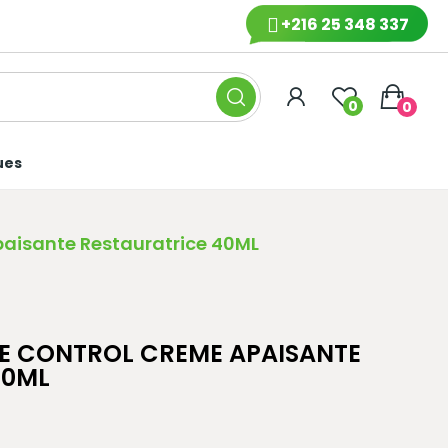
+216 25 348 337
0
0
ues
isante Restauratrice 40ML
E CONTROL CREME APAISANTE
40ML