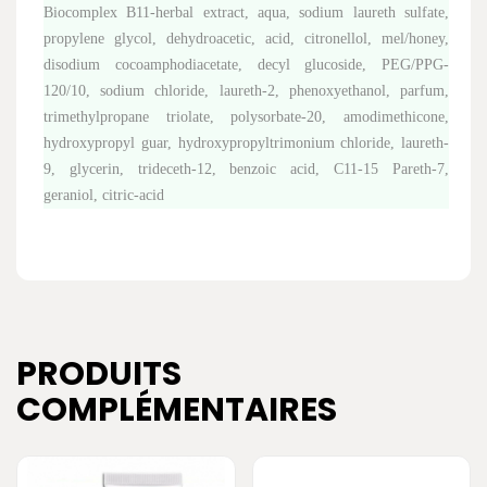
Biocomplex B11-herbal extract, aqua, sodium laureth sulfate,
propylene glycol, dehydroacetic, acid, citronellol, mel/honey,
disodium cocoamphodiacetate, decyl glucoside, PEG/PPG-
120/10, sodium chloride, laureth-2, phenoxyethanol, parfum,
trimethylpropane triolate, polysorbate-20, amodimethicone,
hydroxypropyl guar, hydroxypropyltrimonium chloride, laureth-
9, glycerin, trideceth-12, benzoic acid, C11-15 Pareth-7,
geraniol, citric-acid
PRODUITS
COMPLÉMENTAIRES