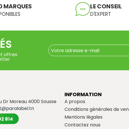
0 MARQUES
LE CONSEIL
PONIBLES
D'EXPERT
ÉS
t offres
etter
INFORMATION
du Dr Moreau 4000 Sousse
A propos
t@paralabel.tn
Conditions générales de ven
Mentions légales
02 814
Contactez nous