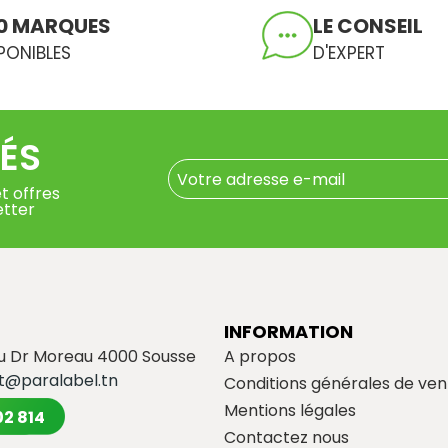
0 MARQUES
LE CONSEIL
PONIBLES
D'EXPERT
ÉS
t offres
etter
INFORMATION
du Dr Moreau 4000 Sousse
A propos
t@paralabel.tn
Conditions générales de ven
Mentions légales
02 814
Contactez nous