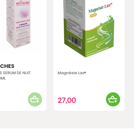
ACHES
S SERUM DE NUIT
Magnésie Lax®
0ML
0
27,00