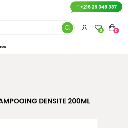
+216 25 348 337
0
0
ues
HAMPOOING DENSITE 200ML