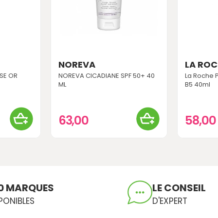
NOREVA
LA RO
USE OR
NOREVA CICADIANE SPF 50+ 40
La Roche 
ML
B5 40ml
63,00
58,0
0 MARQUES
LE CONSEIL
PONIBLES
D'EXPERT