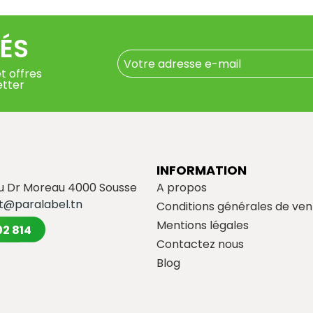
ÉS
t offres
etter
INFORMATION
du Dr Moreau 4000 Sousse
A propos
t@paralabel.tn
Conditions générales de ven
Mentions légales
02 814
Contactez nous
Blog