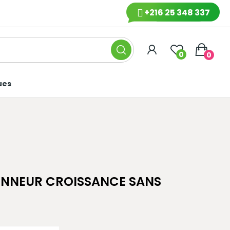
+216 25 348 337
0
0
ues
ONNEUR CROISSANCE SANS