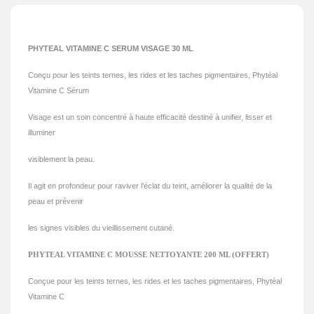
PHYTEAL VITAMINE C SERUM VISAGE 30 ML
Conçu pour les teints ternes, les rides et les taches pigmentaires, Phytéal
Vitamine C Sérum
Visage est un soin concentré à haute efficacité destiné à unifier, lisser et
illuminer
visiblement la peau.
Il agit en profondeur pour raviver l’éclat du teint, améliorer la qualité de la
peau et prévenir
les signes visibles du vieillissement cutané.
PHYTEAL VITAMINE C MOUSSE NETTOYANTE 200 ML (OFFERT)
Conçue pour les teints ternes, les rides et les taches pigmentaires, Phytéal
Vitamine C