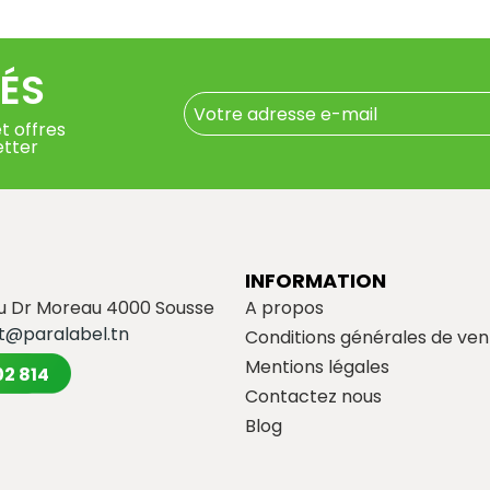
ÉS
t offres
etter
INFORMATION
du Dr Moreau 4000 Sousse
A propos
t@paralabel.tn
Conditions générales de ven
Mentions légales
02 814
Contactez nous
Blog