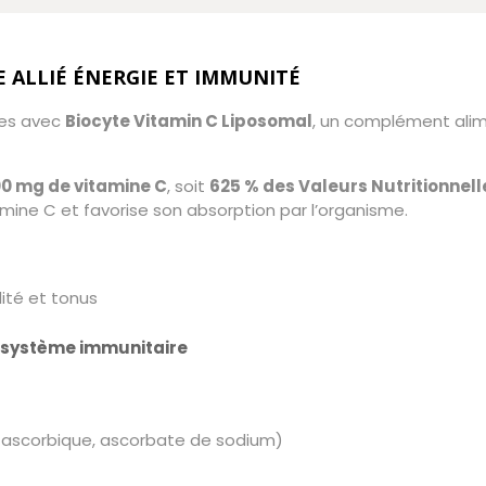
E ALLIÉ ÉNERGIE ET IMMUNITÉ
ses avec
Biocyte Vitamin C Liposomal
, un complément alime
0 mg de vitamine C
, soit
625 % des Valeurs Nutritionnel
mine C et favorise son absorption par l’organisme.
lité et tonus
u système immunitaire
 ascorbique, ascorbate de sodium)