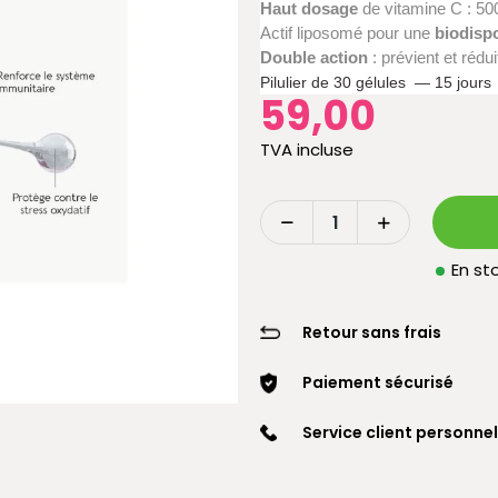
Haut dosage
de vitamine C : 5
Actif liposomé pour une
biodispo
Double action
: prévient et réd
Pilulier de 30 gélules — 15 jours
59,00
TVA incluse
En sto
Retour sans frais
Paiement sécurisé
Service client personnel