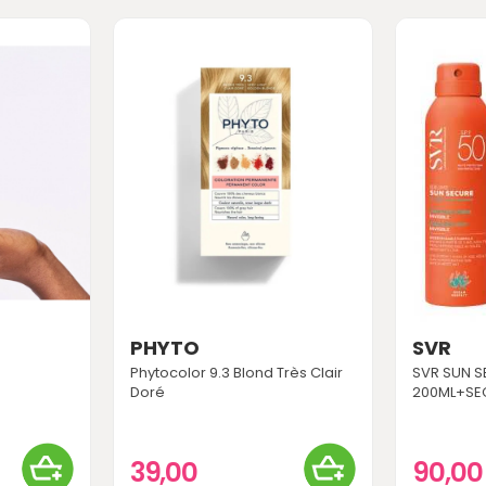
PHYTO
SVR
Phytocolor 9.3 Blond Très Clair
SVR SUN S
Doré
200ML+SEC
39,00
90,0