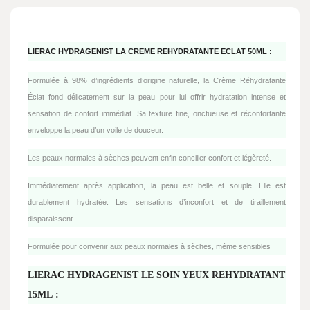
LIERAC HYDRAGENIST LA CREME REHYDRATANTE ECLAT 50ML :
Formulée à 98% d’ingrédients d’origine naturelle, la Crème Réhydratante
Éclat fond délicatement sur la peau pour lui offrir hydratation intense et
sensation de confort immédiat. Sa texture fine, onctueuse et réconfortante
enveloppe la peau d’un voile de douceur.
Les peaux normales à sèches peuvent enfin concilier confort et légèreté.
Immédiatement après application, la peau est belle et souple. Elle est
durablement hydratée. Les sensations d’inconfort et de tiraillement
disparaissent.
Formulée pour convenir aux peaux normales à sèches, même sensibles
LIERAC HYDRAGENIST LE SOIN YEUX REHYDRATANT
15ML :