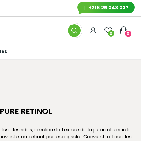
+216 25 348 337
0
0
ues
PURE RETINOL
isse les rides, améliore la texture de la peau et unifie le
novante au rétinol pur encapsulé. Convient à tous les