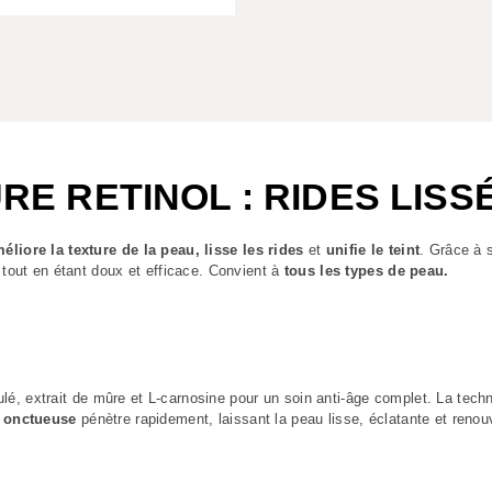
E RETINOL : RIDES LISSÉ
éliore la texture de la peau, lisse les rides
et
unifie le teint
. Grâce à 
tout en étant doux et efficace. Convient à
tous les types de peau.
é, extrait de mûre et L-carnosine pour un soin anti-âge complet. La techn
t onctueuse
pénètre rapidement, laissant la peau lisse, éclatante et renou