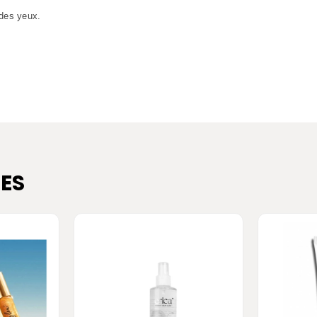
 des yeux.
ES