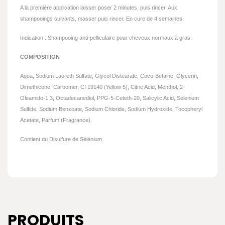
A la première application laisser poser 2 minutes, puis rincer. Aux
shampooings suivants, masser puis rincer. En cure de 4 semaines.
Indication : Shampooing anti-pelliculaire pour cheveux normaux à gras.
COMPOSITION
Aqua, Sodium Laureth Sulfate, Glycol Distearate, Coco-Betaine, Glycerin,
Dimethicone, Carbomer, CI 19140 (Yellow 5), Citric Acid, Menthol, 2-
Oleamido-1 3, Octadecanediol, PPG-5-Ceteth-20, Salicylic Acid, Selenium
Sulfide, Sodium Benzoate, Sodium Chloride, Sodium Hydroxide, Tocopheryl
Acetate, Parfum (Fragrance).
Contient du Disulfure de Sélénium.
PRODUITS