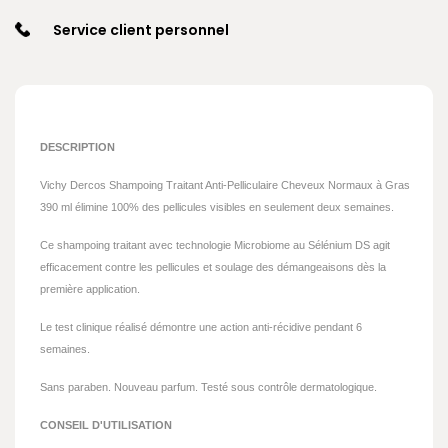
Service client personnel
DESCRIPTION
Vichy Dercos Shampoing Traitant Anti-Pelliculaire Cheveux Normaux à Gras
390 ml élimine 100% des pellicules visibles en seulement deux semaines.
Ce shampoing traitant avec technologie Microbiome au Sélénium DS agit
efficacement contre les pellicules et soulage des démangeaisons dès la
première application.
Le test clinique réalisé démontre une action anti-récidive pendant 6
semaines.
Sans paraben. Nouveau parfum. Testé sous contrôle dermatologique.
CONSEIL D'UTILISATION