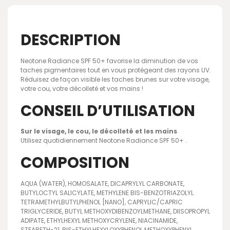
DESCRIPTION
Neotone Radiance SPF 50+ favorise la diminution de vos
taches pigmentaires tout en vous protégeant des rayons UV.
Réduisez de façon visible les taches brunes sur votre visage,
votre cou, votre décolleté et vos mains !
CONSEIL D’UTILISATION
Sur le visage, le cou, le décolleté et les mains
Utilisez quotidiennement Neotone Radiance SPF 50+ .
COMPOSITION
AQUA (WATER), HOMOSALATE, DICAPRYLYL CARBONATE,
BUTYLOCTYL SALICYLATE, METHYLENE BIS-BENZOTRIAZOLYL
TETRAMETHYLBUTYLPHENOL [NANO], CAPRYLIC/CAPRIC
TRIGLYCERIDE, BUTYL METHOXYDIBENZOYLMETHANE, DIISOPROPYL
ADIPATE, ETHYLHEXYL METHOXYCRYLENE, NIACINAMIDE,
STEARETH-21, BIS-ETHYLHEXYLOXYPHENOL METHOXYPHENYL