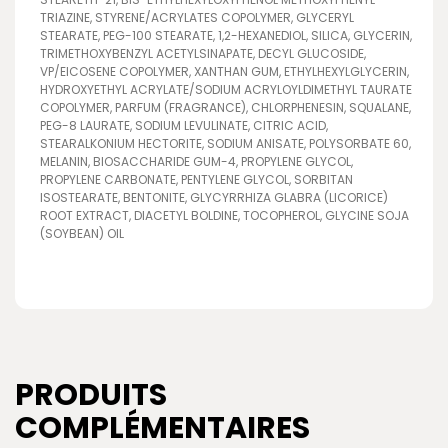
TRIAZINE, STYRENE/ACRYLATES COPOLYMER, GLYCERYL
STEARATE, PEG-100 STEARATE, 1,2-HEXANEDIOL, SILICA, GLYCERIN,
TRIMETHOXYBENZYL ACETYLSINAPATE, DECYL GLUCOSIDE,
VP/EICOSENE COPOLYMER, XANTHAN GUM, ETHYLHEXYLGLYCERIN,
HYDROXYETHYL ACRYLATE/SODIUM ACRYLOYLDIMETHYL TAURATE
COPOLYMER, PARFUM (FRAGRANCE), CHLORPHENESIN, SQUALANE,
PEG-8 LAURATE, SODIUM LEVULINATE, CITRIC ACID,
STEARALKONIUM HECTORITE, SODIUM ANISATE, POLYSORBATE 60,
MELANIN, BIOSACCHARIDE GUM-4, PROPYLENE GLYCOL,
PROPYLENE CARBONATE, PENTYLENE GLYCOL, SORBITAN
ISOSTEARATE, BENTONITE, GLYCYRRHIZA GLABRA (LICORICE)
ROOT EXTRACT, DIACETYL BOLDINE, TOCOPHEROL, GLYCINE SOJA
(SOYBEAN) OIL
PRODUITS
COMPLÉMENTAIRES