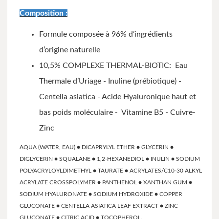
Composition :
Formule composée à 96% d’ingrédients
d’origine naturelle
10,5% COMPLEXE THERMAL-BIOTIC: Eau
Thermale d’Uriage - Inuline (prébiotique) -
Centella asiatica - Acide Hyaluronique haut et
bas poids moléculaire - Vitamine B5 - Cuivre-
Zinc
AQUA (WATER, EAU) ● DICAPRYLYL ETHER ● GLYCERIN ●
DIGLYCERIN ● SQUALANE ● 1,2-HEXANEDIOL ● INULIN ● SODIUM
POLYACRYLOYLDIMETHYL ● TAURATE ● ACRYLATES/C10-30 ALKYL
ACRYLATE CROSSPOLYMER ● PANTHENOL ● XANTHAN GUM ●
SODIUM HYALURONATE ● SODIUM HYDROXIDE ● COPPER
GLUCONATE ● CENTELLA ASIATICA LEAF EXTRACT ● ZINC
GLUCONATE ● CITRIC ACID ● TOCOPHEROL.