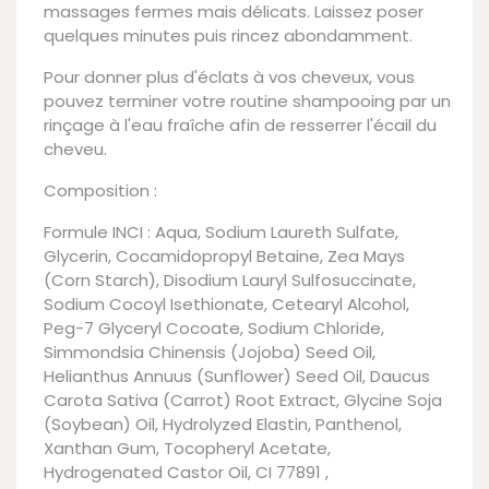
massages fermes mais délicats. Laissez poser
quelques minutes puis rincez abondamment.
Pour donner plus d'éclats à vos cheveux, vous
pouvez terminer votre routine shampooing par un
rinçage à l'eau fraîche afin de resserrer l'écail du
cheveu.
Composition :
Formule INCI : Aqua, Sodium Laureth Sulfate,
Glycerin, Cocamidopropyl Betaine, Zea Mays
(Corn Starch), Disodium Lauryl Sulfosuccinate,
Sodium Cocoyl Isethionate, Cetearyl Alcohol,
Peg-7 Glyceryl Cocoate, Sodium Chloride,
Simmondsia Chinensis (Jojoba) Seed Oil,
Helianthus Annuus (Sunflower) Seed Oil, Daucus
Carota Sativa (Carrot) Root Extract, Glycine Soja
(Soybean) Oil, Hydrolyzed Elastin, Panthenol,
Xanthan Gum, Tocopheryl Acetate,
Hydrogenated Castor Oil, CI 77891 ,