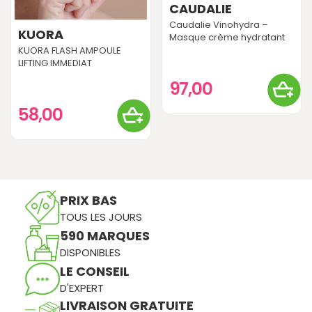
CAUDALIE
Caudalie Vinohydra –
KUORA
Masque crème hydratant
KUORA FLASH AMPOULE
LIFTING IMMEDIAT
97,00
58,00
PRIX BAS
TOUS LES JOURS
590 MARQUES
DISPONIBLES
LE CONSEIL
D'EXPERT
LIVRAISON GRATUITE