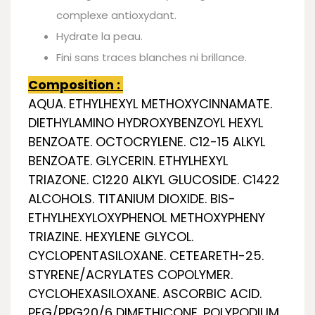
complexe antioxydant.
Hydrate la peau.
Fini sans traces blanches ni brillance.
Composition :
AQUA. ETHYLHEXYL METHOXYCINNAMATE.
DIETHYLAMINO HYDROXYBENZOYL HEXYL
BENZOATE. OCTOCRYLENE. C12­-15 ALKYL
BENZOATE. GLYCERIN. ETHYLHEXYL
TRIAZONE. C12­20 ALKYL GLUCOSIDE. C14­22
ALCOHOLS. TITANIUM DIOXIDE. BIS­
ETHYLHEXYLOXYPHENOL METHOXYPHENY
TRIAZINE. HEXYLENE GLYCOL.
CYCLOPENTASILOXANE. CETEARETH­-25.
STYRENE/ACRYLATES COPOLYMER.
CYCLOHEXASILOXANE. ASCORBIC ACID.
PEG/PPG­20/6 DIMETHICONE. POLYPODIUM