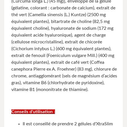
(Curcuma longa L.) (45 mg)], enveloppe de la gélule
(gélatine, colorant : carbonate de calcium), extrait de
thé vert (Camellia sinensis (L.) Kuntze) (2500 mg
équivalent plantes), bitartrate de choline (82,5 mg
équivalent choline), hyaluronate de sodium (172 mg
équivalent acide hyaluronique), agent de charge
(cellulose microcristalline), extrait de chicorée
(Cichorium intybus L.) (600 mg équivalent plantes),
extrait de fenouil (Foeniculum vulgare Mill.) (400 mg
équivalent plantes), extrait de café vert (Coffea
canephora Pierre ex A. Froehner) (83 mg), chlorure de
chrome, antiagglomérant (sels de magnésium d’acides
gras), vitamine B6 (chlorhydrate de pyridoxine),
vitamine B1 (mononitrate de thiamine).
Conseils d'utilisation :
Il est conseillé de prendre 2 gélules d'XtraSlim