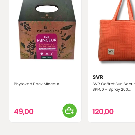
SVR
Phytokad Pack Minceur
SVR Coffret Sun Sec
SPF50 + Spray 200...
49,00
120,00