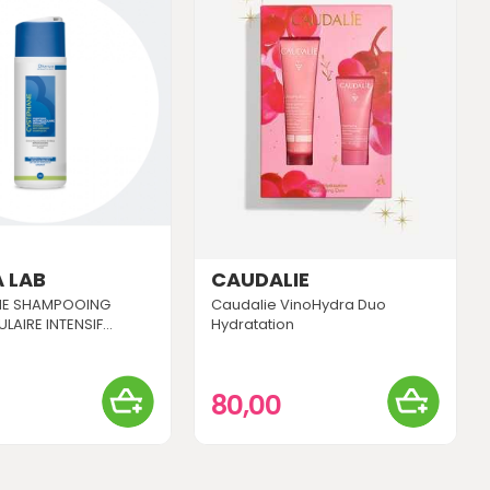
 LAB
CAUDALIE
NE SHAMPOOING
Caudalie VinoHydra Duo
LAIRE INTENSIF...
Hydratation
0
80,00