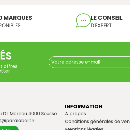
0 MARQUES
LE CONSEIL
PONIBLES
D'EXPERT
ÉS
t offres
etter
INFORMATION
du Dr Moreau 4000 Sousse
A propos
t@paralabel.tn
Conditions générales de ven
Mentions légales