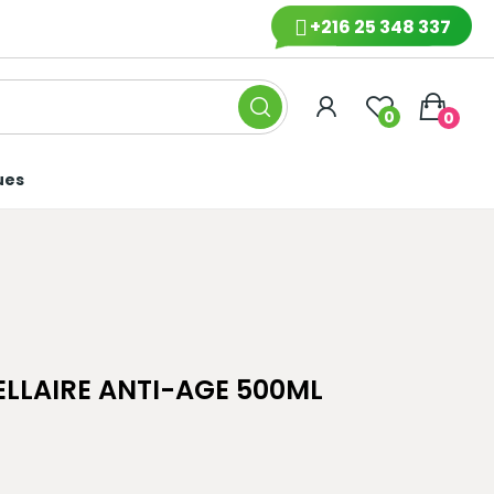
+216 25 348 337
0
0
ues
LLAIRE ANTI-AGE 500ML